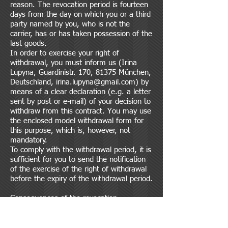
reason. The revocation period is fourteen
days from the day on which you or a third
party named by you, who is not the
carrier, has or has taken possession of the
last goods.
In order to exercise your right of
withdrawal, you must inform us (Irina
Lupyna, Guardinistr. 170, 81375 München,
Deutschland,
irina.lupyna@gmail.com
) by
means of a clear declaration (e.g. a letter
sent by post or e-mail) of your decision to
withdraw from this contract. You may use
the enclosed model withdrawal form for
this purpose, which is, however, not
mandatory.
To comply with the withdrawal period, it is
sufficient for you to send the notification
of the exercise of the right of withdrawal
before the expiry of the withdrawal period.
Consequences of the revocation
If you withdraw from this contract, we
must refund all payments we have
received from you, including delivery costs